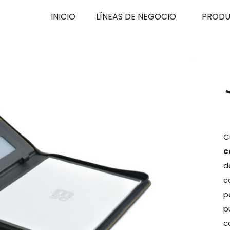
INICIO
LÍNEAS DE NEGOCIO
PROD
C
c
d
c
p
p
c