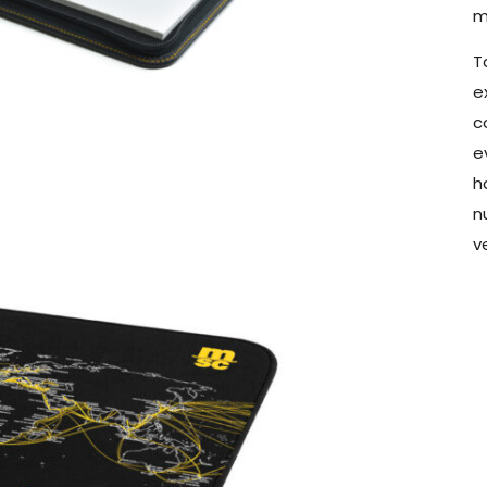
m
T
e
c
e
h
n
v