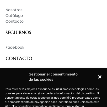
Nosotros
Catálogo
Contacto
SEGUIRNOS
Facebook
CONTACTO
Tel.: (+34) 881 200 129
Gestionar el consentimiento
Email: info@lamaboa.eu
de las cookies
DÓNDE ESTAMOS
Para ofrecer las mejores experiencias, utilizamos tecnologías como las
cookies para almacenar y/o acceder a la información del dispositivo. El
consentimiento de estas tecnologías nos permitirá procesar datos como
el comportamiento de navegación o las identificaciones únicas en este
Centro de Negocios BCA 28
sitio. No consentir o retirar el consentimiento, puede afectar