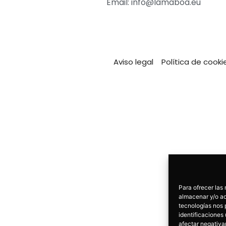
Email: info@lamaboa.eu
Aviso legal
Política de cooki
Para ofrecer las
almacenar y/o ac
tecnologías nos 
identificaciones 
afectar negativa